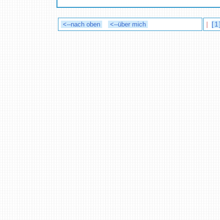
<--nach oben
<--über mich
|
[1