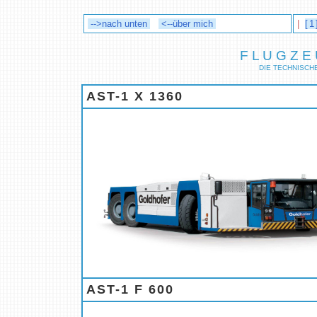
-->nach unten
<--über mich
|
[1
F L U G Z E
DIE TECHNISCH
AST-1 X 1360
AST-1 F 600